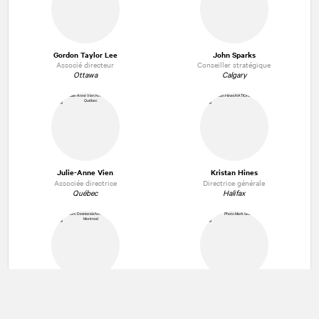
Gordon Taylor Lee
John Sparks
Associé directeur
Conseiller stratégique
Ottawa
Calgary
Julie-Anne Vien
Kristan Hines
Associée directrice
Directrice générale
Québec
Halifax
Marc Desmarais
Mark Seland
Vice-président
Associé directeur
Montréal
Calgary