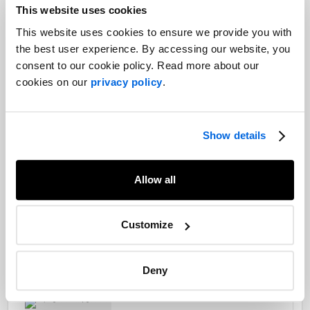
This website uses cookies
Perspectives
This website uses cookies to ensure we provide you with
Les plus récentes analyses de nos spécialistes
the best user experience. By accessing our website, you
consent to our cookie policy. Read more about our
Voir tout
cookies on our
privacy policy
.
Perspectives
Show details
Analyse régionale de mi-campagne :
Colombie-Britannique
Allow all
Perspectives
Customize
Analyse régionale de mi-campagne :
les Prairies
Deny