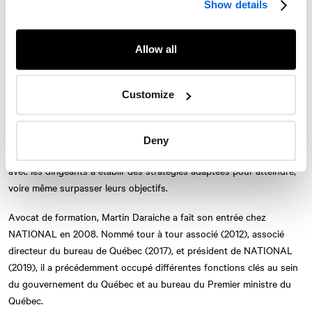
Show details
Montréal, Martin Daraiche dirige les activités de la Firme à Montréal
et les opérations de ses neuf bureaux au Canada, tout en demeurant
très engagé auprès des clients.
Allow all
Reconnu pour sa capacité d’analyse, son franc-parler et sa vision
stratégique, ses conseils sont particulièrement recherchés pour la
Customize
gestion enjeux complexes ou sensibles, ou pour des mandats et des
projets d’envergure pancanadienne ou internationale. S’inspirant de
sa vaste expérience politique et de sa connaissance très précise des
Deny
Twitter
Instagram
LinkedIn
Facebook
mécanismes décisionnels gouvernementaux, Martin travaille de près
avec les dirigeants à établir des stratégies adaptées pour atteindre,
© 2026 Le Cabinet de relations publiques NATIONAL, une entreprise d’AVENIR
voire même surpasser leurs objectifs.
GLOBAL
Conditions d'utilisation
Politique de confidentialité
Accessibilité
Avocat de formation, Martin Daraiche a fait son entrée chez
Carte du site
S'abonner
Nous joindre
NATIONAL
en 2008. Nommé tour à tour associé (2012), associé
directeur du bureau de Québec (2017), et président de NATIONAL
(2019), il a précédemment occupé différentes fonctions clés au sein
du gouvernement du Québec et au bureau du Premier ministre du
Québec.