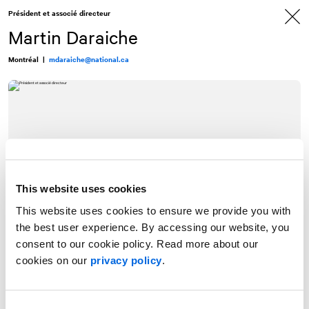
Allez
Allez
Président et associé directeur
au
à
contenu
la
Martin Daraiche
navigation
Montréal
|
mdaraiche@national.ca
This website uses cookies
This website uses cookies to ensure we provide you with
the best user experience. By accessing our website, you
consent to our cookie policy. Read more about our
cookies on our
privacy policy
.
Président de
NATIONAL
et associé directeur du bureau de