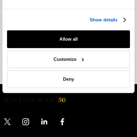
l'accessibilité pour les personnes handicapées de
l'Ontario (l'« AODA ») visant les services à la clientèle.
Show details
Pour plus d’informations, consultez :
La politique sur l'accessibilité des services à la clientèle de
Allow all
NATIONAL
Normes d’accessibilité intégrées : Déclaration d’engagement,
Customize
politique et plan
Deny
Twitter
Instagram
LinkedIn
Facebook