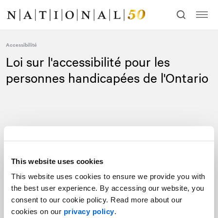
Allez
Allez
au
à
contenu
la
navigation
Accessibilité
Loi sur l'accessibilité pour les
personnes handicapées de l'Ontario
This website uses cookies
Le Cabinet de relations publiques
NATIONAL
s'engage à fournir
This website uses cookies to ensure we provide you with
à ses clients un environnement sans obstacles et à offrir ses
the best user experience. By accessing our website, you
produits et services en respectant la dignité et l'indépendance
consent to our cookie policy. Read more about our
des personnes handicapées. Nous souhaitons nous assurer que
cookies on our
privacy policy
.
NATIONAL se conforme aux normes de la Loi de 2005 sur