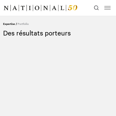
Allez
Allez
au
à
contenu
la
navigation
Expertise
/
Portfolio
Des résultats porteurs