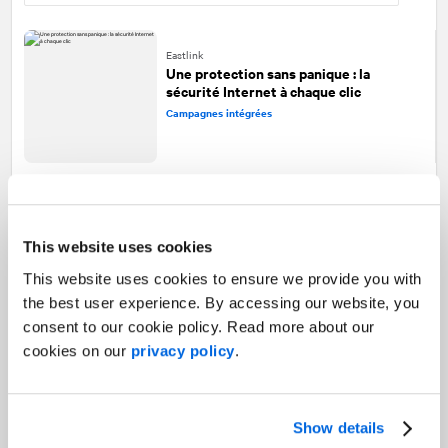
Eastlink
Une protection sans panique : la
sécurité Internet à chaque clic
Campagnes intégrées
NATO DIANA
Élaborer un récit captivant pour
l'organisme DIANA de l'OTAN
This website uses cookies
Image de marque |
Formation médiatique
This website uses cookies to ensure we provide you with
the best user experience. By accessing our website, you
consent to our cookie policy. Read more about our
Tourisme Nouveau-Brunswick
cookies on our
privacy policy
.
Le pouvoir de la présence : créer un
impact grâce au marketing expérientiel
Campagnes intégrées |
Relations avec les médias
Show details