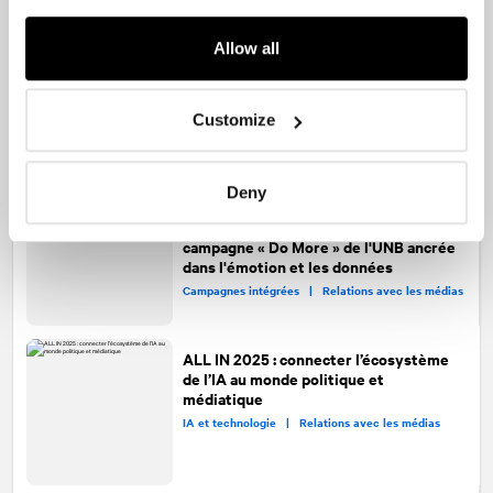
Eastlink
Allow all
Un service à la clientèle inégalé.
Vraiment.
Campagnes intégrées |
Relations avec les médias
Customize
Deny
Université du Nouveau-Brunswick
Réimaginer le recrutement : la
campagne « Do More » de l'UNB ancrée
dans l'émotion et les données
Campagnes intégrées |
Relations avec les médias
ALL IN 2025 : connecter l’écosystème
de l’IA au monde politique et
médiatique
IA et technologie |
Relations avec les médias