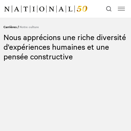
Allez
Allez
au
à
contenu
la
navigation
Carrières
/
Notre culture
Nous apprécions une riche diversité
d'expériences humaines et une
pensée constructive