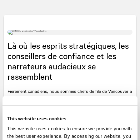
Là où les esprits stratégiques, les
conseillers de confiance et les
narrateurs audacieux se
rassemblent
Fièrement canadiens, nous sommes chefs de file de Vancouver à
Saint-Jean depuis 49 ans.
NATIONAL
s’est forgé la réputation
d’être au cœur de tout ce qui est important au Canada. Nos
professionnels aiment les défis que propose notre travail.
This website uses cookies
En plus de les conseiller pour leurs projets ou leurs enjeux
This website uses cookies to ensure we provide you with
d’aujourd’hui, notre rôle est d’offrir à nos clients un éclairage sur
the best user experience. By accessing our website, you