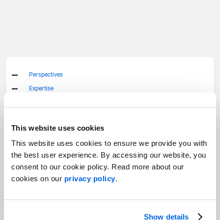
Perspectives
Expertise
Financial communications
Integrated solutions
Internal and external communications
This website uses cookies
Marketing and brand management
This website uses cookies to ensure we provide you with
Sectoral expertise
the best user experience. By accessing our website, you
Stakeholder relations
consent to our cookie policy. Read more about our
cookies on our
privacy policy
.
Carrières
Notre culture
Au sein de
NATIONAL
Notre Firme
Show details