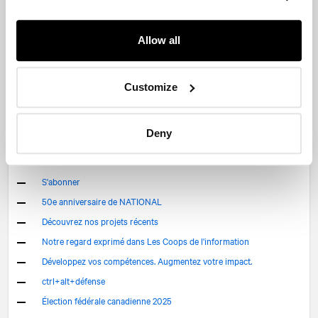
Historique
Structure
Allow all
Direction
Contact
Portfolio
Customize
Prix
Salle de presse
Deny
Événements
Bulletins
S'abonner
50e anniversaire de
NATIONAL
Découvrez nos projets récents
Notre regard exprimé dans Les Coops de l'information
Développez vos compétences. Augmentez votre impact.
ctrl+alt+défense
Élection fédérale canadienne 2025