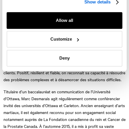
Show details
Marc Desmarais a été reconnu à plusieurs reprises parmi les 100
lobbyistes les plus influents à Ottawa selon The Hill Times et
Maclean’s. Au cours des 30 dernières années, il a développé une
Allow all
connaissance approfondie des rouages gouvernementaux et occupé
des postes de haute direction au gouvernement fédéral et dans les
Customize
secteurs de la santé, des relations gouvernementales et des
politiques publiques.
Deny
Bilingue, Marc jouit d’un large réseau de contacts partout au pays.
Twitter
Instagram
LinkedIn
Facebook
Fin stratège, il est motivé par l’atteinte des objectifs d’affaires de ses
clients. Positif, résilient et fiable, on reconnait sa capacité à résoudre
© 2026 Le Cabinet de relations publiques NATIONAL, une entreprise d’AVENIR
des problèmes complexes et à désamorcer des situations difficiles.
GLOBAL
Conditions d'utilisation
Politique de confidentialité
Accessibilité
Titulaire d’un baccalauréat en communication de l’Université
Carte du site
S'abonner
Nous joindre
d’Ottawa, Marc Desmarais agit régulièrement comme conférencier
invité des universités d’Ottawa et Carleton. Ancien enseignant d’arts
martiaux, il est également reconnu pour son engagement social
notamment auprès de La Fondation canadienne du rein et Cancer de
la Prostate Canada. À l’automne 2015, il a mis à profit sa vaste