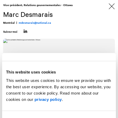
Allez
Allez
Vice-président, Relations gouvernementales - Ottawa
au
à
contenu
la
Marc Desmarais
navigation
Montréal
|
mdesmarais@national.ca
Suivez-moi
LinkedIn
This website uses cookies
This website uses cookies to ensure we provide you with
the best user experience. By accessing our website, you
consent to our cookie policy. Read more about our
cookies on our
privacy policy
.