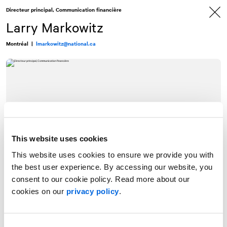
Allez
Allez
Directeur principal, Communication financière
au
à
contenu
la
Larry Markowitz
navigation
Montréal
|
lmarkowitz@national.ca
This website uses cookies
This website uses cookies to ensure we provide you with
the best user experience. By accessing our website, you
consent to our cookie policy. Read more about our
cookies on our
privacy policy
.
Larry Markowitz est directeur principal, Communication financière,