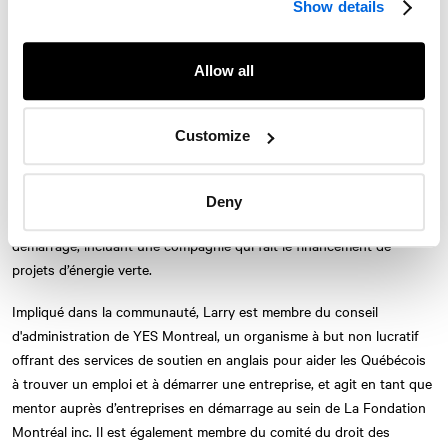
Show details
au sein du Cabinet de relations publiques
NATIONAL
. Avocat
expérimenté en droit des affaires et en droit des valeurs mobilières,
investisseur et entrepreneur, Larry apporte son leadership, ainsi que
Allow all
ses compétences en matière de planification stratégique et
d’analyse, à son rôle de conseiller de confiance auprès de ses clients
et de ses collègues.
Customize
Larry a pratiqué le droit des affaires, le droit de la concurrence et le
droit des investissements étrangers pendant 15 ans. Plus
Deny
Twitter
Instagram
LinkedIn
Facebook
récemment, il a participé au lancement de diverses entreprises en
démarrage, incluant une compagnie qui fait le financement de
© 2026 Le Cabinet de relations publiques NATIONAL, une entreprise d’AVENIR
projets d’énergie verte.
GLOBAL
Conditions d'utilisation
Politique de confidentialité
Accessibilité
Impliqué dans la communauté, Larry est membre du conseil
Carte du site
S'abonner
Nous joindre
d'administration de YES Montreal, un organisme à but non lucratif
offrant des services de soutien en anglais pour aider les Québécois
à trouver un emploi et à démarrer une entreprise, et agit en tant que
mentor auprès d’entreprises en démarrage au sein de La Fondation
Montréal inc. Il est également membre du comité du droit des