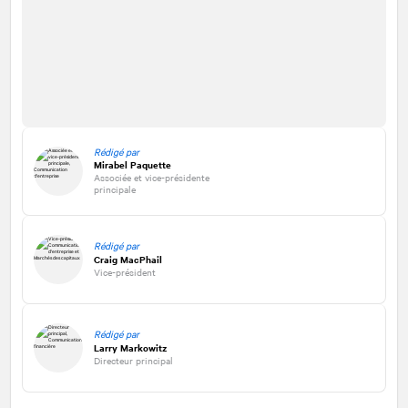
Rédigé par
Mirabel Paquette
Associée et vice-présidente
principale
Rédigé par
Craig MacPhail
Vice-président
Rédigé par
Larry Markowitz
Directeur principal