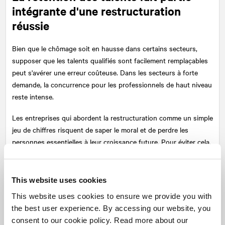
intégrante d'une restructuration
réussie
Bien que le chômage soit en hausse dans certains secteurs,
supposer que les talents qualifiés sont facilement remplaçables
peut s'avérer une erreur coûteuse. Dans les secteurs à forte
demande, la concurrence pour les professionnels de haut niveau
reste intense.
Les entreprises qui abordent la restructuration comme un simple
jeu de chiffres risquent de saper le moral et de perdre les
personnes essentielles à leur croissance future. Pour éviter cela,
les leaders efficaces ne se contentent pas d'annoncer les
départs : ils communiquent clairement quelles sont les
personnes qui restent, les raisons de leur maintien en place et la
This website uses cookies
manière dont elles contribuent à l'orientation stratégique de
This website uses cookies to ensure we provide you with
l'entreprise. En présentant une vision convaincante de l'avenir,
the best user experience. By accessing our website, you
étayée par des plans concrets de développement des talents et
consent to our cookie policy. Read more about our