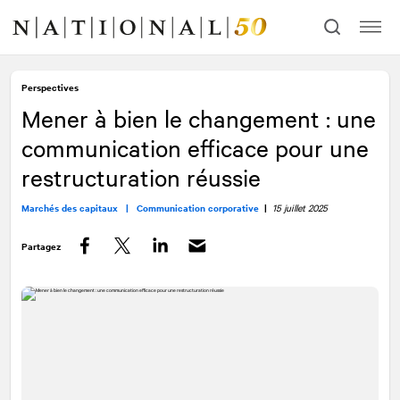
Allez
Allez
au
à
contenu
la
navigation
Perspectives
Mener à bien le changement : une
communication efficace pour une
restructuration réussie
Marchés des capitaux |
Communication corporative
|
15 juillet 2025
Partagez
Facebook
Twitter
LinkedIn