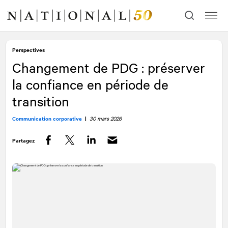
Allez
Allez
au
à
contenu
la
navigation
Perspectives
Changement de PDG : préserver
la confiance en période de
transition
Communication corporative
|
30 mars 2026
Partagez
Facebook
Twitter
LinkedIn