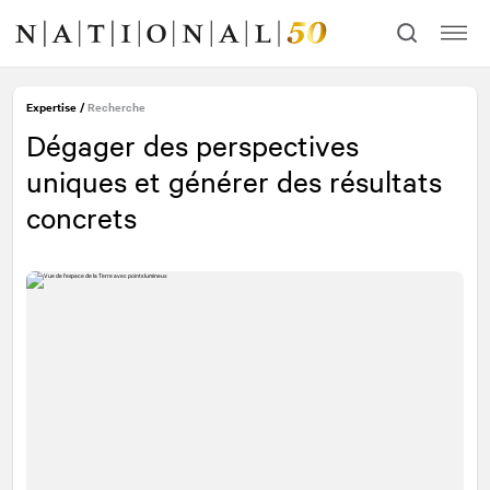
Allez
Allez
au
à
contenu
la
navigation
Contactez nos experts
Expertise
/
Recherche
Dégager des perspectives
Prénom
Requis
uniques et générer des résultats
concrets
Nom de famille
Requis
Courriel
Requis
Message