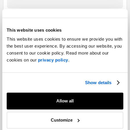
Pfizer Canada inc.
Recherche ethnographique sur le
This website uses cookies
cancer du sein de stade 4
This website uses cookies to ensure we provide you with
the best user experience. By accessing our website, you
consent to our cookie policy. Read more about our
En savoir plus
cookies on our
privacy policy
.
Nos experts
Show details
Vous voulez en apprendre davantage sur ce champ
d'expertise?
Allow all
Contactez nos experts
Customize