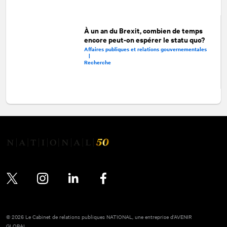
À un an du Brexit, combien de temps
encore peut-on espérer le statu quo?
Affaires publiques et relations gouvernementales
|
Recherche
Twitter
Instagram
LinkedIn
Facebook
© 2026 Le Cabinet de relations publiques NATIONAL, une entreprise d’AVENIR
GLOBAL