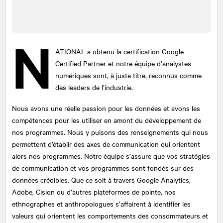
Envoyez
N
ATIONAL
a obtenu la certification Google
Ce site est protégé par reCATPCHA et la
politique de
confidentialité
et les
termes et conditions
de Google
Certified Partner et notre équipe d’analystes
s'appliquent.
numériques sont, à juste titre, reconnus comme
des leaders de l’industrie.
Nous avons une réelle passion pour les données et avons les
compétences pour les utiliser en amont du développement de
nos programmes. Nous y puisons des renseignements qui nous
permettent d’établir des axes de communication qui orientent
alors nos programmes. Notre équipe s’assure que vos stratégies
de communication et vos programmes sont fondés sur des
données crédibles. Que ce soit à travers Google Analytics,
Adobe, Cision ou d’autres plateformes de pointe, nos
ethnographes et anthropologues s’affairent à identifier les
valeurs qui orientent les comportements des consommateurs et