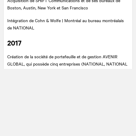
Acquisition de SHIFT Communications et de ses bureaux de
Boston, Austin, New York et San Francisco
Intégration de Cohn & Wolfe | Montréal au bureau montréalais
de
NATIONAL
2017
Création de la société de portefeuille et de gestion AVENIR
GLOBAL, qui possède cinq entreprises (
NATIONAL
, NATIONAL
Equicom, AXON, Madano et SHIFT)
2018
NATIONAL
fait l’acquisition de la firme montréalaise Octane
Stratégies
AVENIR GLOBAL acquiert Padilla, une des 10 plus grandes
entreprises indépendantes du secteur de la communication et
des relations publiques aux États-Unis