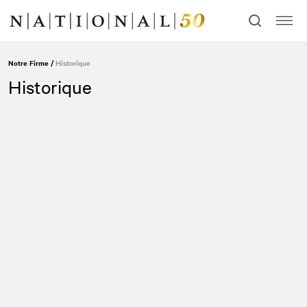
Allez
Allez
au
à
contenu
la
navigation
Notre Firme
/
Historique
Historique