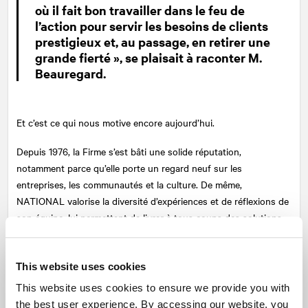
où il fait bon travailler dans le feu de
l’action pour servir les besoins de clients
prestigieux et, au passage, en retirer une
grande fierté », se plaisait à raconter M.
Beauregard.
Et c’est ce qui nous motive encore aujourd’hui.
Depuis 1976, la Firme s’est bâti une solide réputation,
notamment parce qu’elle porte un regard neuf sur les
entreprises, les communautés et la culture. De même,
NATIONAL
valorise la diversité d’expériences et de réflexions de
son équipe, lui permettant de livrer à tous coups des solutions
créatives qui mobilisent le public. Cette quête d’excellence se
reflète dans le travail de ses équipes multidisciplinaires
parfaitement en phase avec les grands enjeux et les secteurs
This website uses cookies
économiques, ayant comme résultat de positionner NATIONAL
This website uses cookies to ensure we provide you with
comme un véritable agent de changement.
the best user experience. By accessing our website, you