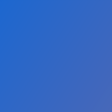
Requis
Requis