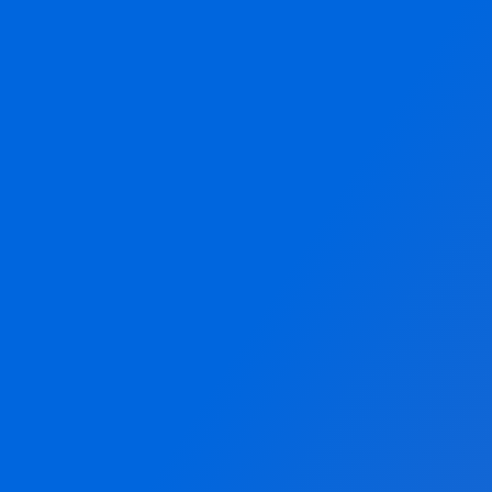
Nom de famil
Courriel
Message