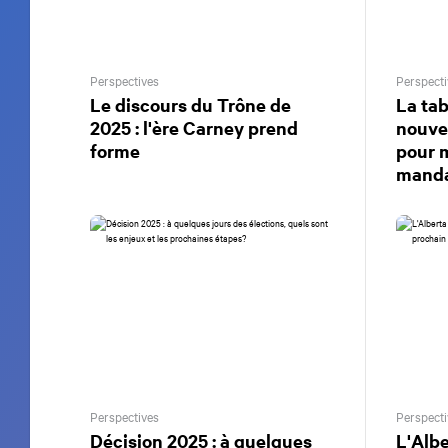
Perspectives
Perspecti
Le discours du Trône de
La tab
2025 : l'ère Carney prend
nouve
forme
pour 
manda
Perspectives
Perspecti
Décision 2025 : à quelques
L'Albe