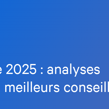
yez
protégé par reCATPCHA et la
politique de confidentialité
et les
nditions
de Google s'appliquent.
e 2025 : analyses
 meilleurs conseil