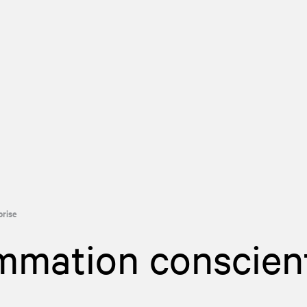
rise​
mmation conscien