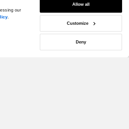
Allow all
cessing our
licy
.
Customize
Deny