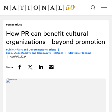
Skip
Skip
to
to
content
navigation
Perspectives
How PR can benefit cultural
organizations—beyond promotion
Public Affairs and Government Relations |
Social Acceptability and Community Relations |
Strategic Planning
|
April 09, 2019
Share
Facebook
Twitter
LinkedIn