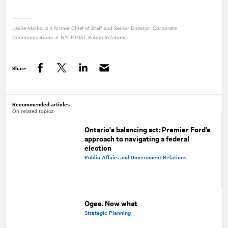
———
Leslie Molko is a former Chief of Staff and Senior Director, Corporate
Communications at
NATIONAL
Public Relations
Share
Facebook
Twitter
LinkedIn
Recommended articles
On related topics
Ontario's balancing act: Premier Ford’s
approach to navigating a federal
election
Public Affairs and Government Relations
Ogee. Now what
Strategic Planning