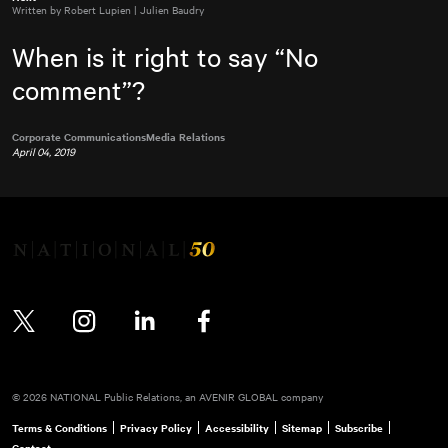
Written by Robert Lupien | Julien Baudry
When is it right to say “No
comment”?
Corporate Communications
Media Relations
April 04, 2019
Twitter
Instagram
LinkedIn
Facebook
© 2026 NATIONAL Public Relations, an AVENIR GLOBAL company
Terms & Conditions
Privacy Policy
Accessibility
Sitemap
Subscribe
Contact