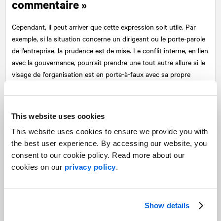
commentaire »
Cependant, il peut arriver que cette expression soit utile. Par
exemple, si la situation concerne un dirigeant ou le porte-parole
de l’entreprise, la prudence est de mise. Le conflit interne, en lien
avec la gouvernance, pourrait prendre une tout autre allure si le
visage de l’organisation est en porte-à-faux avec sa propre
entreprise.
L’absence de commentaire peut aussi être utile quand une autre
This website uses cookies
personne de l’organisation a déjà communiqué sa position. Il
suffit parfois qu’une seule personne parle sans tenir compte de
This website uses cookies to ensure we provide you with
ce qu’ont déjà dit ses collègues pour mettre en péril la
the best user experience. By accessing our website, you
cohérence du message. Il est alors possible de répondre que
consent to our cookie policy. Read more about our
l’organisation ne fera aucun commentaire supplémentaire… pour
cookies on our
privacy policy
.
l’instant.
Très souvent, au moment de former un porte-parole, nous
Show details
insistons sur l’importance de faire fi des prémisses, voire des