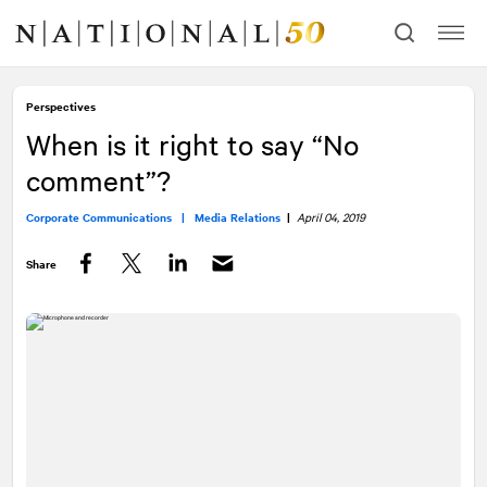
Skip
Skip
to
to
content
navigation
Perspectives
When is it right to say “No
comment”?
Corporate Communications |
Media Relations
|
April 04, 2019
Share
Facebook
Twitter
LinkedIn