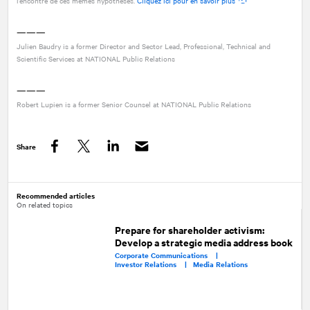
l’encontre de ces mêmes hypothèses.
Cliquez ici pour en savoir plus
———
Julien Baudry is a former Director and Sector Lead, Professional, Technical and
Scientific Services at
NATIONAL
Public Relations
———
Robert Lupien is a former Senior Counsel at
NATIONAL
Public Relations
Share
Facebook
Twitter
LinkedIn
Recommended articles
On related topics
Prepare for shareholder activism:
Develop a strategic media address book
Corporate Communications |
Investor Relations |
Media Relations