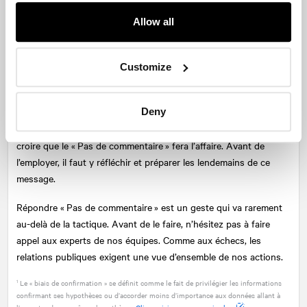
sous-entendus d’une question. Ainsi, quand une question ne
vous permet pas de faire passer vos messages, il vaut parfois
Allow all
mieux éviter de nourrir la conversation. Il en est de même
lorsque la question est hypothétique; il vous suffit alors de dire
que vous ne pouvez pas répondre aux questions de ce type.
Customize
Qu’une entreprise ne souhaite pas se prononcer ou qu’elle
préfère tout simplement se donner le temps d’évaluer la
Deny
situation, cela va de soi. Cependant, l’erreur est souvent de
croire que le « Pas de commentaire » fera l’affaire. Avant de
l’employer, il faut y réfléchir et préparer les lendemains de ce
message.
Répondre « Pas de commentaire » est un geste qui va rarement
au-delà de la tactique. Avant de le faire, n’hésitez pas à faire
appel aux experts de nos équipes. Comme aux échecs, les
relations publiques exigent une vue d’ensemble de nos actions.
Le « biais de confirmation » se définit comme le fait de privilégier les informations
1
confirmant ses hypothèses ou d’accorder moins d’importance aux données allant à