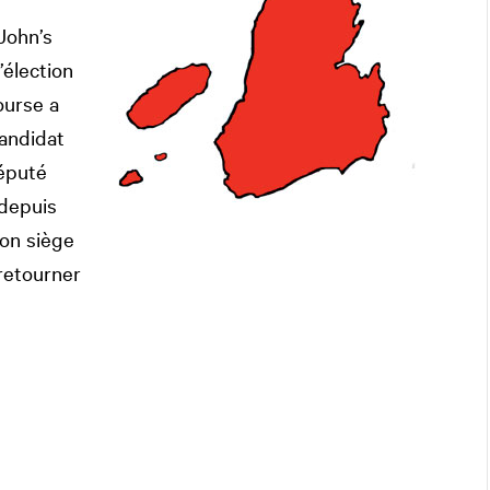
John’s
’élection
ourse a
candidat
député
 depuis
on siège
retourner