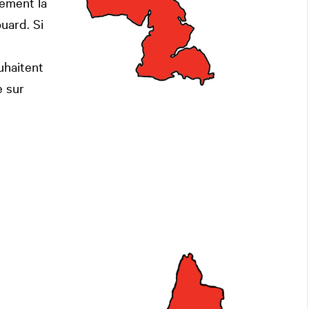
lement la
uard. Si
ouhaitent
 sur