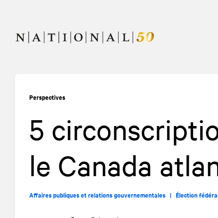
Allez
Allez
au
à
contenu
la
navigation
Perspectives
5 circonscripti
le Canada atla
Affaires publiques et relations gouvernementales |
Élection fédéra