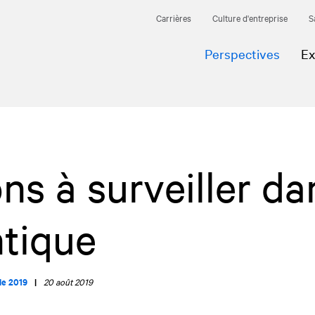
Carrières
Culture d'entreprise
S
Perspectives
Ex
ons à surveiller da
ntique
le 2019
|
20 août 2019