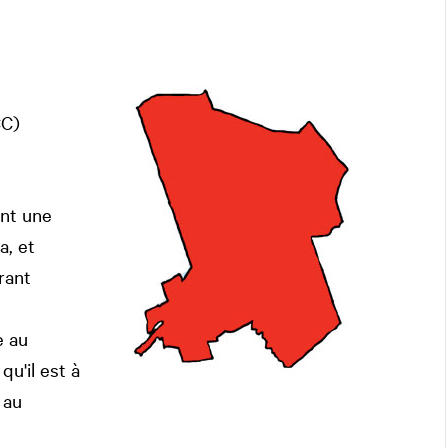
CC)
nt une
a, et
rant
e au
u'il est à
 au