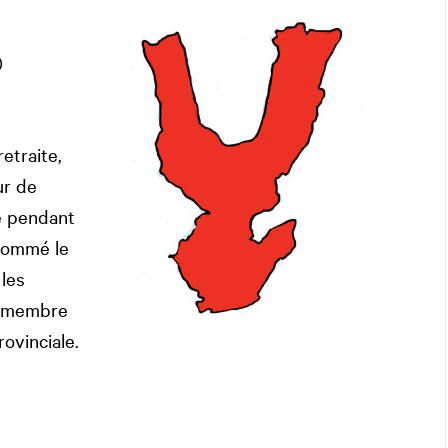
)
etraite,
ur de
e pendant
 nommé le
les
n membre
ovinciale.