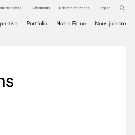
alle de presse
Événements
Prix et distinctions
English
pertise
Portfolio
Notre Firme
Nous joindre
ns