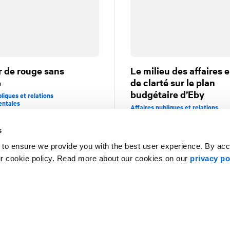
 de rouge sans
Le milieu des affaires 
e
de clarté sur le plan
budgétaire d’Eby
liques et relations
ntales
Affaires publiques et relations
gouvernementales
s
 to ensure we provide you with the best user experience. By ac
ur cookie policy. Read more about our cookies on our
privacy po
1
2
3
4
5