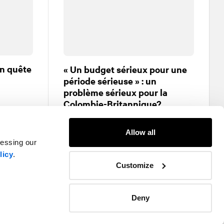
en quête
« Un budget sérieux pour une
période sérieuse » : un
problème sérieux pour la
Colombie-Britannique?
Affaires publiques et relations
gouvernementales
Allow all
cessing our
licy
.
Customize
Deny