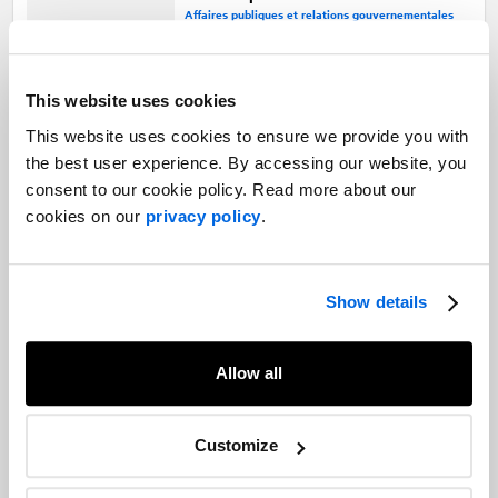
Affaires publiques et relations gouvernementales
Mener à bien le changement : une
This website uses cookies
communication efficace pour une
restructuration réussie
This website uses cookies to ensure we provide you with
Marchés des capitaux |
the best user experience. By accessing our website, you
Communication corporative
consent to our cookie policy. Read more about our
cookies on our
privacy policy
.
Commerce, défense et diplomatie : les
leçons tirées du G7 pour le Canada
Affaires publiques et relations gouvernementales
Show details
Allow all
Saisir l’occasion : la Coupe du monde
2026 marque un tournant pour les
Customize
marques canadiennes
Marketing sportif |
Biens et services de consommation |