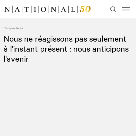
Allez
Allez
au
à
contenu
la
navigation
Perspectives
Nous ne réagissons pas seulement
à l'instant présent : nous anticipons
l'avenir