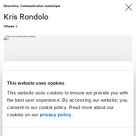
Allez
Allez
Directrice, Communication numérique
au
à
contenu
la
Kris Rondolo
navigation
Ottawa
|
This website uses cookies
This website uses cookies to ensure we provide you with
the best user experience. By accessing our website, you
consent to our cookie policy. Read more about our
cookies on our
privacy policy
.
Kris est directrice au sein de la pratique numérique de
NATIONAL
à