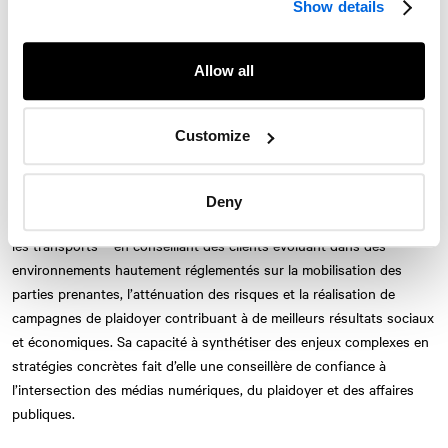
Show details
Ottawa, où elle dirige des stratégies de communication intégrées et
d’affaires publiques numériques pour certaines des marques les plus
emblématiques du Canada. Forte de plus de 11 ans d’expérience
Allow all
intersectorielle en relations avec les élus, en défense d’enjeux et en
médias payants, elle conçoit et met en œuvre des programmes de
communication stratégique qui influencent l’opinion publique,
Customize
renforcent la crédibilité et suscitent l’action chez les décideurs.
Chez
NATIONAL
, Kris collabore avec les plus grandes industries
Deny
Twitter
Instagram
LinkedIn
Facebook
canadiennes – de la défense aux télécommunications en passant par
les transports – en conseillant des clients évoluant dans des
© 2026 Le Cabinet de relations publiques NATIONAL, une entreprise d’AVENIR
environnements hautement réglementés sur la mobilisation des
GLOBAL
parties prenantes, l’atténuation des risques et la réalisation de
Conditions d'utilisation
Politique de confidentialité
Accessibilité
campagnes de plaidoyer contribuant à de meilleurs résultats sociaux
Carte du site
S'abonner
Nous joindre
et économiques. Sa capacité à synthétiser des enjeux complexes en
stratégies concrètes fait d’elle une conseillère de confiance à
l’intersection des médias numériques, du plaidoyer et des affaires
publiques.