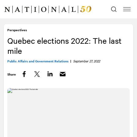
Skip
Skip
to
to
content
navigation
Perspectives
Quebec elections 2022: The last
mile
Public Affairs and Government Relations
|
September 27, 2022
Share
Facebook
Twitter
LinkedIn