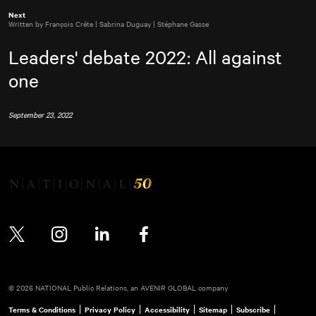
Next
Written by François Crête | Sabrina Duguay | Stéphane Gasse
Leaders' debate 2022: All against
one
September 23, 2022
Twitter
Instagram
LinkedIn
Facebook
© 2026 NATIONAL Public Relations, an AVENIR GLOBAL company
Terms & Conditions
Privacy Policy
Accessibility
Sitemap
Subscribe