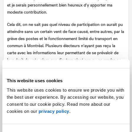
et je serais personnellement bien heureux d’y apporter ma
modeste contribution.
Cela dit, on ne sait pas quel niveau de participation on aurait pu
atteindre sans un certain vent de face causé, entre autres, par la
grève des postes et le fonctionnement limité du transport en
commun à Montréal. Plusieurs électeurs n’ayant pas reçu la
carte avec les informations leur permettant de se prévaloir de
leur droit de vote, alors que d’autres n’ont pas pu se rendre au
bureau de scrutin, faute de transport collectif à Montréal.
**Cependant, à mon avis, ce qui freine encore davantage la
This website uses cookies
participation au municipal, c’est l’état lamentable dans lequel se
This website uses cookies to ensure we provide you with
trouvent nos hebdos régionaux. Peu soutenus, ils peinent à
the best user experience. By accessing our website, you
survivre. Au mieux, ils vivotent. **
consent to our cookie policy. Read more about our
cookies on our
privacy policy
.
En dehors des grands centres et des pôles desservis par les
Coops de l’information, il est difficile d’assurer une couverture
adéquate des courses dans une multitude de municipalités plus