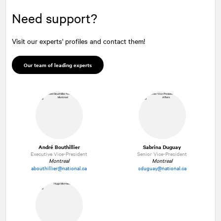
Need support?
Visit our experts' profiles and contact them!
Our team of leading experts
André Bouthillier
Sabrina Duguay
Executive Vice-President
Senior Vice-President
Montreal
Montreal
abouthillier@national.ca
sduguay@national.ca