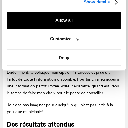
ou moins populeuses.
Show details
Puis, ces médias sont confrontés au nombre de candidats à
suivre.
Allow all
Imaginez un hebdo régional qui couvre une MRC d’environ 15
Customize
municipalités dont une ville centre d’importance. On parle ici
d’une centaine de postes à pourvoir, donc, en principe, de 200 à
300 candidats à faire connaître. C’est impossible.
Deny
Personnellement, je réside à Saint-Lambert en Montérégie.
Évidemment, la politique municipale m’intéresse et je suis à
l’affût de toute l’information disponible. Pourtant, j’ai eu accès à
une information plutôt limitée, voire inexistante, quand est venu
le temps de faire mon choix pour le poste de conseiller.
Je n’ose pas imaginer pour quelqu’un qui n’est pas initié à la
politique municipale!
Des résultats attendus