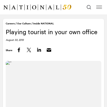
Skip
Skip
to
to
content
navigation
Careers
/
Our Culture
/
Inside
NATIONAL
Playing tourist in your own office
August 30, 2019
Share
Facebook
Twitter
LinkedIn