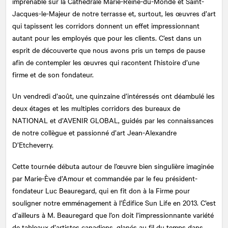
imprenable sur la Cathédrale Marie-Reine-du-Monde et Saint-
Jacques-le-Majeur de notre terrasse et, surtout, les œuvres d’art
qui tapissent les corridors donnent un effet impressionnant
autant pour les employés que pour les clients. C’est dans un
esprit de découverte que nous avons pris un temps de pause
afin de contempler les œuvres qui racontent l’histoire d’une
firme et de son fondateur.
Un vendredi d’août, une quinzaine d’intéressés ont déambulé les
deux étages et les multiples corridors des bureaux de
NATIONAL
et d’AVENIR GLOBAL, guidés par les connaissances
de notre collègue et passionné d’art Jean-Alexandre
D’Etcheverry.
Cette tournée débuta autour de l’œuvre bien singulière imaginée
par Marie-Ève d’Amour et commandée par le feu président-
fondateur Luc Beauregard, qui en fit don à la Firme pour
souligner notre emménagement à l’Édifice Sun Life en 2013. C’est
d’ailleurs à M. Beauregard que l’on doit l’impressionnante variété
de tableaux d’artistes canadiens, glanés au fil du temps dans