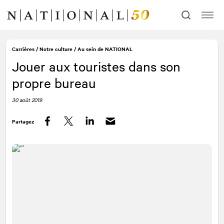
Allez
Allez
au
à
contenu
la
navigation
Carrières
/
Notre culture
/
Au sein de
NATIONAL
Jouer aux touristes dans son
propre bureau
30 août 2019
Partagez
Facebook
Twitter
LinkedIn