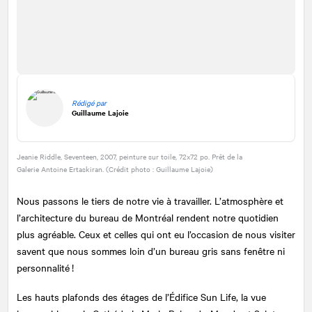
Rédigé par
Guillaume Lajoie
Jeanie Riddle, Seventeen, 2007, peinture sur toile, 72x72 po. Prêt de la
Galerie Antoine Ertaskiran. (Crédit photo : Guillaume Lajoie)
Nous passons le tiers de notre vie à travailler. L’atmosphère et
l’architecture du bureau de Montréal rendent notre quotidien
plus agréable. Ceux et celles qui ont eu l’occasion de nous visiter
savent que nous sommes loin d’un bureau gris sans fenêtre ni
personnalité !
Les hauts plafonds des étages de l’Édifice Sun Life, la vue