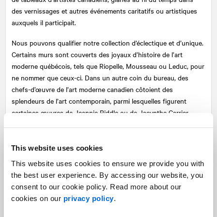
des vernissages et autres événements caritatifs ou artistiques
auxquels il participait.
Nous pouvons qualifier notre collection d’éclectique et d’unique.
Certains murs sont couverts des joyaux d’histoire de l’art
moderne québécois, tels que Riopelle, Mousseau ou Leduc, pour
ne nommer que ceux-ci. Dans un autre coin du bureau, des
chefs-d’œuvre de l’art moderne canadien côtoient des
splendeurs de l’art contemporain, parmi lesquelles figurent
certaines œuvres de Jeannie Riddle ou de Jacynthe Carrier
prêtées par la Galerie Antoine Ertaskiran. Nous y trouvons
plusieurs différents styles artistiques importants du Canada
dont, entre autres, les Automatistes, les Plasticiens, l’art
This website uses cookies
autochtone et la sculpture, parmi les multiples sérigraphies et
This website uses cookies to ensure we provide you with
épreuves d’artistes dont la plus vieille a été acquise en 1978, soit
the best user experience. By accessing our website, you
deux ans après la fondation de
NATIONAL
.
consent to our cookie policy. Read more about our
cookies on our
privacy policy
.
Au cours de la visite, nous avons également eu l’occasion de
partager et de nous remémorer certaines anecdotes ou faits