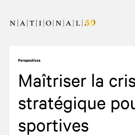
Allez
Allez
au
à
contenu
la
navigation
Perspectives
Maîtriser la cri
stratégique pou
sportives