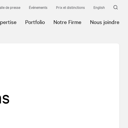
alle de presse
Événements
Prix et distinctions
English
pertise
Portfolio
Notre Firme
Nous joindre
ns