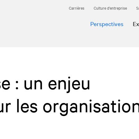
Carrières
Culture d'entreprise
S
Perspectives
Ex
se : un enjeu
r les organisatio