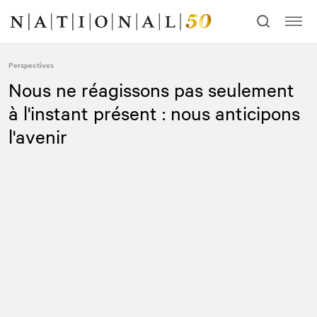
Allez
Allez
au
à
contenu
la
navigation
Perspectives
Nous ne réagissons pas seulement
à l'instant présent : nous anticipons
l'avenir