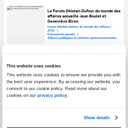
Le Forum Ghislain Dufour du monde des
affaires accueille Jean Boulet et
Geneviève Biron
Forum Ghislain Dufour du monde des affaires -
2025 |
Événements passés |
Affaires publiques et relations gouvernementales
Le Forum Ghislain Dufour du monde des
affaires accueille Luc Rabouin et Alain
Bakayoko
This website uses cookies
Forum Ghislain Dufour du monde des affaires -
2025 |
This website uses cookies to ensure we provide you with
Événements passés |
Affaires publiques et relations gouvernementales
the best user experience. By accessing our website, you
consent to our cookie policy. Read more about our
Forum Ghislain Dufour du monde des
cookies on our
privacy policy
.
affaires accueille Soraya Martinez
Ferrada
Forum Ghislain Dufour du monde des affaires -
2025 |
Événements passés |
Show details
Affaires publiques et relations gouvernementales