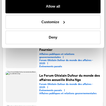
Forum Ghislain Dufour du monde des
Allow all
affaires : un suivi de l’évolution des
relations entre le Canada, les États-
Unis et le Mexique
Customize
Forum Ghislain Dufour du monde des affaires -
2025 |
Événements passés |
Affaires publiques et relations gouvernementales
Deny
Le Forum Ghislain Dufour du monde des
affaires accueille la mairesse Catherine
Fournier
Affaires publiques et relations
gouvernementales |
Forum Ghislain Dufour du monde des affaires -
2025 |
Événements passés
Le Forum Ghislain Dufour du monde des
affaires accueille Bicha Ngo
Forum Ghislain Dufour du monde des affaires -
2025 |
Événements passés |
Affaires publiques et relations gouvernementales