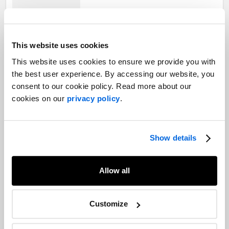
La rationalisation actuelle de l'industrie
This website uses cookies
canadienne du cannabis
This website uses cookies to ensure we provide you with
Marchés des capitaux |
Cannabis
the best user experience. By accessing our website, you
consent to our cookie policy. Read more about our
cookies on our
privacy policy
.
L'importance de la transparence ESG
sur les marchés des capitaux
Marchés des capitaux |
Show details
Relations avec les investisseurs
Allow all
Les relations publiques pour les fusions
et acquisitions : raconter une histoire
Customize
engageante
Marchés des capitaux |
Communication des transactions