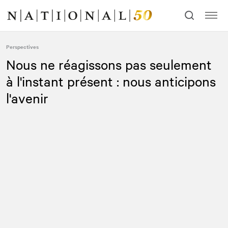
Allez
Allez
au
à
contenu
la
navigation
Perspectives
Nous ne réagissons pas seulement
à l'instant présent : nous anticipons
l'avenir