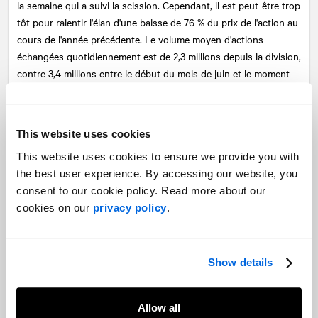
la semaine qui a suivi la scission. Cependant, il est peut-être trop
tôt pour ralentir l'élan d'une baisse de 76 % du prix de l'action au
cours de l'année précédente. Le volume moyen d'actions
échangées quotidiennement est de 2,3 millions depuis la division,
contre 3,4 millions entre le début du mois de juin et le moment
où la division a eu lieu. Il n'y a aucun avantage évident.
Là où il y a eu un changement, c'est dans le nombre de
This website uses cookies
transactions. Depuis le fractionnement, une moyenne de 22 740
transactions ont été effectuées quotidiennement, contre 7 446
This website uses cookies to ensure we provide you with
entre le début du mois de juin et le fractionnement. Cela pourrait
the best user experience. By accessing our website, you
indiquer un plus grand nombre de détenteurs d'actions de
consent to our cookie policy. Read more about our
Shopify.
cookies on our
privacy policy
.
Comme pour toutes les actions, ce sont les principes financiers
fondamentaux qui déterminent la valeur finale et le prix de
Show details
l'action. Cependant, à l'instar d'Apple, un élément de la décision
de placement dans Shopify est « l'histoire » qui se cache derrière
l'action. Apple est connu comme un innovateur technologique
Allow all