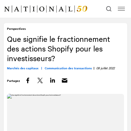
Allez
Allez
au
à
contenu
la
navigation
Perspectives
Que signifie le fractionnement
des actions Shopify pour les
investisseurs?
Marchés des capitaux |
Communication des transactions
|
08 juillet 2022
Partagez
Facebook
Twitter
LinkedIn