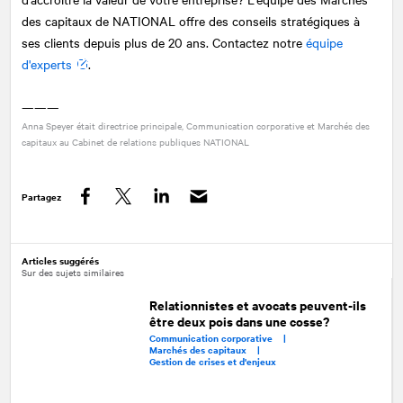
des capitaux de
NATIONAL
offre des conseils stratégiques à
ses clients depuis plus de 20 ans. Contactez notre
équipe
d'experts
.
———
Anna Speyer était directrice principale, Communication corporative et Marchés des
capitaux au Cabinet de relations publiques
NATIONAL
Partagez
Facebook
Twitter
LinkedIn
Articles suggérés
Sur des sujets similaires
Relationnistes et avocats peuvent-ils
être deux pois dans une cosse?
Communication corporative |
Marchés des capitaux |
Gestion de crises et d'enjeux