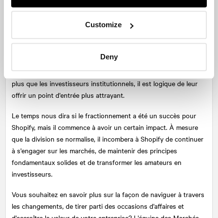
de premier plan et a su fidéliser durablement les
consommateurs. Shopify s'est forgé une réputation de
perturbateur du commerce électronique et « d'anti-Amazon » qui
Customize
donne du pouvoir aux petites entreprises. Ce type de sentiment
est à l'origine des ralliements provenant de Reddit auxquels
Deny
nous avons assisté récemment pour certaines actions. Comme
les investisseurs particuliers ont tendance à réagir à une histoire
plus que les investisseurs institutionnels, il est logique de leur
offrir un point d'entrée plus attrayant.
Le temps nous dira si le fractionnement a été un succès pour
Shopify, mais il commence à avoir un certain impact. À mesure
que la division se normalise, il incombera à Shopify de continuer
à s'engager sur les marchés, de maintenir des principes
fondamentaux solides et de transformer les amateurs en
investisseurs.
Vous souhaitez en savoir plus sur la façon de naviguer à travers
les changements, de tirer parti des occasions d'affaires et
d'accroître la valeur de votre entreprise? L'équipe des Marchés