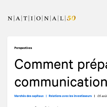
Allez
Allez
au
à
contenu
la
navigation
Perspectives
Comment prépa
communications
Marchés des capitaux |
Relations avec les investisseurs
|
05 aoû