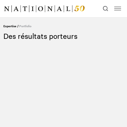
Allez
Allez
au
à
contenu
la
navigation
Expertise
/
Portfolio
Des résultats porteurs