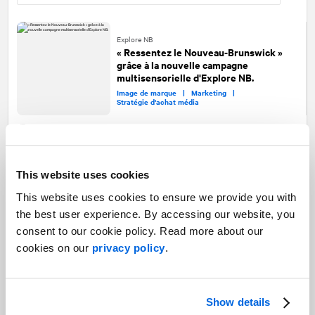
Explore NB
« Ressentez le Nouveau-Brunswick »
grâce à la nouvelle campagne
multisensorielle d'Explore NB.
Image de marque |
Marketing |
Stratégie d'achat média
Halifax Convention Centre
Désolé d'avoir été si accueillant :
Halifax Convention Centre
This website uses cookies
s'internationalise dans une nouvelle
campagne
This website uses cookies to ensure we provide you with
Marketing B2B |
Image de marque |
the best user experience. By accessing our website, you
Stratégie d'achat média
consent to our cookie policy. Read more about our
SCALE AI
cookies on our
privacy policy
.
VivaTech 2024 : L’IA canadienne brille
sur la scène européenne
IA et technologie |
Relations avec les médias
Show details