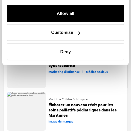
Allow all
Calgary Municipal Land Corporation
Ouverture du plus grand centre de
congrès de l'Ouest canadien :
L'agrandissement du BMO Centre de
Customize
Calgary au Stampede Park
Relations avec les médias
Deny
Le pouvoir de l'influence : Protection
numérique de TELUS sensibilise à la
cybersécurité
Marketing d’influence |
Médias sociaux
Maritime Children’s Hospice
Élaborer un nouveau récit pour les
soins palliatifs pédiatriques dans les
Maritimes
Image de marque