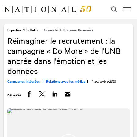
Allez
Allez
au
à
contenu
la
navigation
Expertise
/
Portfolio
—
Université du Nouveau-Brunswick
Réimaginer le recrutement : la
campagne « Do More » de l'UNB
ancrée dans l'émotion et les
données
Campagnes intégrées |
Relations avec les médias
|
11 septembre 2025
Partagez
Facebook
Twitter
LinkedIn