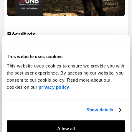
Résultats
L'impact de la campagne
Do More
n'a pas seulement été d'une
grande portée, il a été transformationnel.
This website uses cookies
This website uses cookies to ensure we provide you with
Croissance des effectifs
the best user experience. By accessing our website, you
Augmentation de 4,9 % du nombre d'étudiants de premier cycle (la
consent to our cookie policy. Read more about our
plus forte croissance parmi tous les établissements d'enseignement
cookies on our
privacy policy
.
postsecondaire du Nouveau-Brunswick).
Portée de l'audience
Show details
127 millions d'impressions totales;
26 millions de vues de vidéos;
Allow all
Plus de 146K partages de
Lens
sur Snapchat;