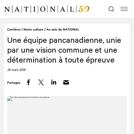
Allez
Allez
au
à
contenu
la
navigation
Carrières
/
Notre culture
/
Au sein de
NATIONAL
Une équipe pancanadienne, unie
par une vision commune et une
détermination à toute épreuve
26 mars 2018
Partagez
Facebook
Twitter
LinkedIn