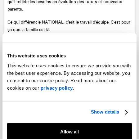
qu’il reflète les besoins en évolution des futurs et nouveaux
parents.
Ce qui différencie
NATIONAL
, c’est le travail d’équipe. C’est pour
ça que la famille est là.
Partagez
This website uses cookies
Facebook
Twitter
LinkedIn
This website uses cookies to ensure we provide you with
Articles suggérés
the best user experience. By accessing our website, you
Sur des sujets similaires
consent to our cookie policy. Read more about our
Souligner les réalisations
cookies on our
privacy policy
.
exceptionnelles chez NATIONAL
Show details
Souligner les réalisations
Allow all
exceptionnelles chez NATIONAL