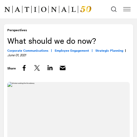
Skip
Skip
to
to
content
navigation
Perspectives
What should we do now?
Corporate Communications |
Employee Engagement |
Strategic Planning
|
June 01, 2021
Share
Facebook
Twitter
LinkedIn