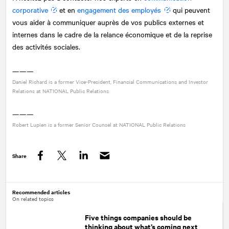
corporative
et en
engagement des employés
qui peuvent
vous aider à communiquer auprès de vos publics externes et
internes dans le cadre de la relance économique et de la reprise
des activités sociales.
———
Daniel Richard is a former Vice-President, Financial Communications and Investor
Relations at
NATIONAL
Public Relations
———
Robert Lupien is a former Senior Counsel at
NATIONAL
Public Relations
Share
Facebook
Twitter
LinkedIn
Recommended articles
On related topics
Five things companies should be
thinking about what’s coming next