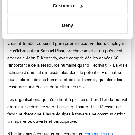
seront respectées. De plus, il est important de mettre en
Customize
pratique ce que l’on prône. Énoncer de grands principes ne
suffira plus.
Deny
Alors que nous devrons encore porter le masque dans certaines
situations au sens propre, il faudra que les employeurs le
laissent tomber au sens figuré pour redécouvrir leurs employés.
Le célèbre auteur Samuel Pisar, proche conseiller du président
américain John F. Kennedy, avait compris dès les années 60
l’importance de la ressource humaine quand il écrivait : « La vraie
richesse d’une nation réside plus dans le potentiel – si mal, si
peu exploré – de ses hommes et de ses femmes, que dans les
ressources matérielles dont elle a hérité. »
Les organisations qui réussiront à pleinement profiter du nouvel
ordre qui se dessine seront celles qui sauront s’intéresser de
façon authentique à leurs équipes à travers une communication
transparente, ouverte et participative.
N’hésitez pas à contacter nos experts en
communication