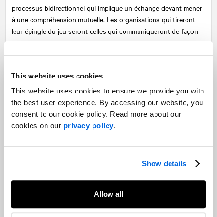
processus bidirectionnel qui implique un échange devant mener
à une compréhension mutuelle. Les organisations qui tireront
leur épingle du jeu seront celles qui communiqueront de façon
transparente et qui sauront s’adapter.
Les employés exigeront de plus en plus d’être consultés et
témoigneront très peu d’égards face aux organisations qui se
This website uses cookies
montreront peu flexibles.
This website uses cookies to ensure we provide you with
the best user experience. By accessing our website, you
On fait quoi? Un autre sondage?
consent to our cookie policy. Read more about our
cookies on our
privacy policy
.
Les employés valoriseront les organisations qui iront à leur
découverte et qui s’intéresseront véritablement aux individus.
N’oublions pas qu’en période de pénurie de talent, les employés
ont maintenant le choix parmi plusieurs employeurs qui les
Show details
courtisent. Le contact humain assorti d’une véritable interaction
sera toujours plus apprécié qu’un questionnaire…
Allow all
Les organisations qui sauront aussi faire preuve de rigueur