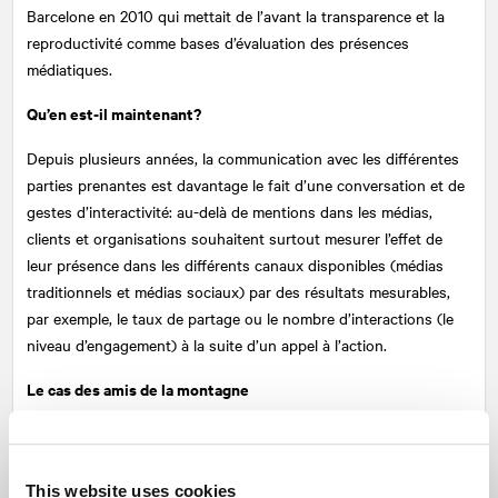
Barcelone en 2010 qui mettait de l’avant la transparence et la
reproductivité comme bases d’évaluation des présences
médiatiques.
Qu’en est-il maintenant?
Depuis plusieurs années, la communication avec les différentes
parties prenantes est davantage le fait d’une conversation et de
gestes d’interactivité: au-delà de mentions dans les médias,
clients et organisations souhaitent surtout mesurer l’effet de
leur présence dans les différents canaux disponibles (médias
traditionnels et médias sociaux) par des résultats mesurables,
par exemple, le taux de partage ou le nombre d’interactions (le
niveau d’engagement) à la suite d’un appel à l’action.
Le cas des amis de la montagne
Au printemps 2017,
NATIONAL
était mandaté par Les amis de la
montagne afin de promouvoir la candidature du parc du Mont-
Royal au patrimoine mondial de l’UNESCO. La stratégie était de
This website uses cookies