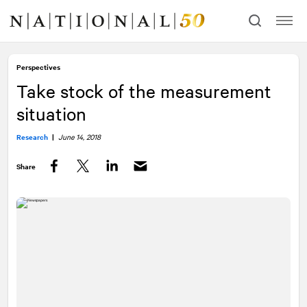
Skip
Skip
to
to
content
navigation
Perspectives
Take stock of the measurement
situation
Research
|
June 14, 2018
Share
Facebook
Twitter
LinkedIn