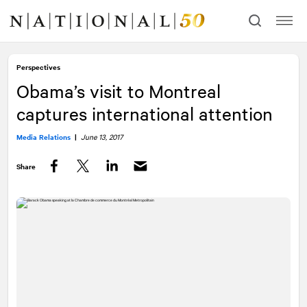
Skip
Skip
to
to
content
navigation
Perspectives
Obama’s visit to Montreal
captures international attention
Media Relations
|
June 13, 2017
Share
Facebook
Twitter
LinkedIn