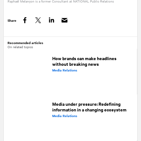
Raphaël Melançon is a former Consultant at
NATIONAL
Public Relations
Share
Facebook
Twitter
LinkedIn
Recommended articles
On related topics
How brands can make headlines
without breaking news
Media Relations
Media under pressure: Redefining
information in a changing ecosystem
Media Relations