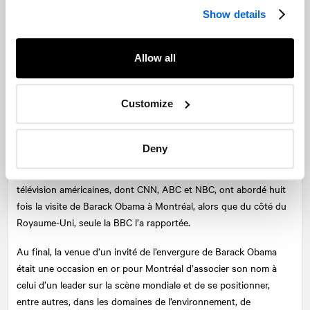
Show details
Du côté de la radio et de la télévision, la situation est tout autre,
alors que nos cousins d’outre-Atlantique arrivent loin devant. En
effet, pas moins de 20 mentions ont été recensées sur les ondes
Allow all
de la radio et de la télévision française, notamment sur Europe 1,
BFM, RTL, France Info et France Inter, pour ne nommer que
Customize
celles-là. Le réseau TV5 Monde, diffusé dans 291 millions de
foyers à travers 200 pays du globe, a également repris la
nouvelle. Considérant que la télévision française s’intéresse
Deny
généralement peu à l’actualité d’ici, ces chiffres sont pour le
moins étonnants. Au second rang, les grandes chaînes de
télévision américaines, dont CNN, ABC et NBC, ont abordé huit
fois la visite de Barack Obama à Montréal, alors que du côté du
Royaume-Uni, seule la BBC l’a rapportée.
Au final, la venue d’un invité de l’envergure de Barack Obama
était une occasion en or pour Montréal d’associer son nom à
celui d’un leader sur la scène mondiale et de se positionner,
entre autres, dans les domaines de l’environnement, de