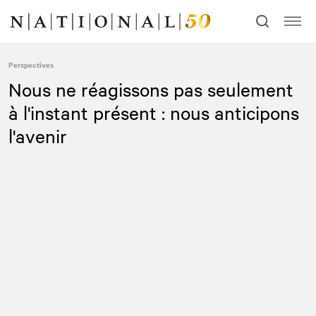
Allez
Allez
au
à
contenu
la
navigation
Perspectives
Nous ne réagissons pas seulement
à l'instant présent : nous anticipons
l'avenir