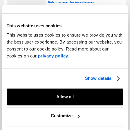
Relations avec les investisseurs
Une décennie d'intégration : unir RP et
This website uses cookies
RI pour offrir un meilleur service
This website uses cookies to ensure we provide you with
Marchés des capitaux
the best user experience. By accessing our website, you
consent to our cookie policy. Read more about our
cookies on our
privacy policy
.
Mener à bien le changement : une
communication efficace pour une
restructuration réussie
Show details
Marchés des capitaux |
Communication corporative
Allow all
Éviter l'échec des fusions et
acquisitions grâce à une communication
Customize
efficace
Marchés des capitaux