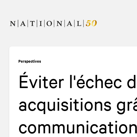
Allez
Allez
au
à
contenu
la
navigation
Perspectives
Éviter l'échec 
acquisitions gr
communication 