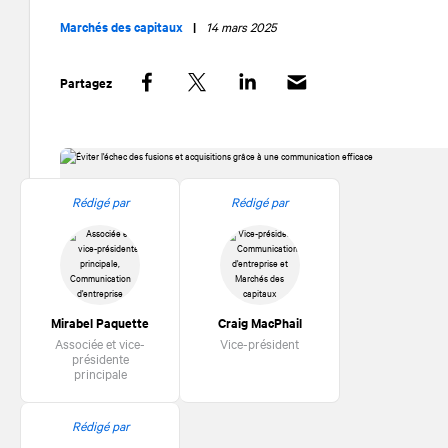
Marchés des capitaux
|
14 mars 2025
Partagez
Facebook
Twitter
LinkedIn
Rédigé par
Rédigé par
Mirabel Paquette
Craig MacPhail
Associée et vice-
Vice-président
présidente
principale
Rédigé par