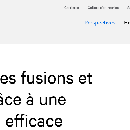
Carrières
Culture d'entreprise
S
Perspectives
Ex
des fusions et
âce à une
efficace