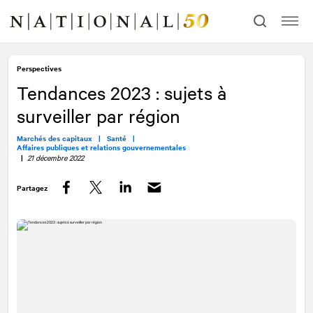
Allez
Allez
au
à
contenu
la
navigation
Perspectives
Tendances 2023 : sujets à
surveiller par région
Marchés des capitaux |
Santé |
Affaires publiques et relations gouvernementales
|
21 décembre 2022
Partagez
Facebook
Twitter
LinkedIn