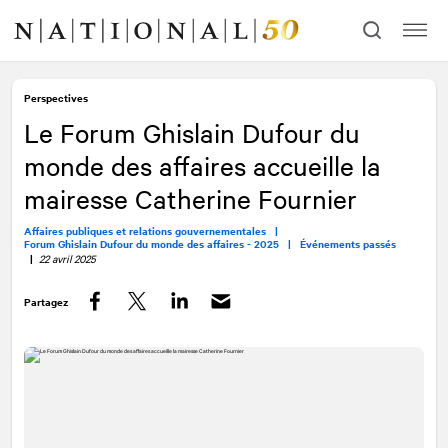
Allez
Allez
au
à
contenu
la
navigation
Perspectives
Le Forum Ghislain Dufour du
monde des affaires accueille la
mairesse Catherine Fournier
Affaires publiques et relations gouvernementales |
Forum Ghislain Dufour du monde des affaires - 2025 |
Événements passés
|
22 avril 2025
Partagez
Facebook
Twitter
LinkedIn