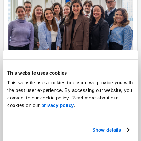
This website uses cookies
This website uses cookies to ensure we provide you with
the best user experience. By accessing our website, you
La mairesse de Longueuil, Catherine Fournier, entourée des
consent to our cookie policy. Read more about our
membres du Comité relève du bureau montréalais du Cabinet de
cookies on our
privacy policy
.
relations publiques
NATIONAL
.
Show details