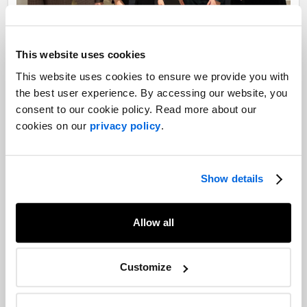
This website uses cookies
This website uses cookies to ensure we provide you with
the best user experience. By accessing our website, you
consent to our cookie policy. Read more about our
cookies on our
privacy policy
.
À propos du Forum Ghislain Dufour du monde des affaires
MD
Show details
Le Forum Ghislain Dufour du monde des affaires permet à des
gens d’affaires de rencontrer et de dialoguer avec des
Allow all
personnalités politiques et d’affaires québécoises et
canadiennes, des conseillers politiques ou des administrateurs
Customize
publics de haut niveau sur une base apolitique et non partisane.
Pour en savoir plus, visitez la
page de l'événement
.