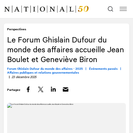
Allez
Allez
au
à
contenu
la
navigation
Perspectives
Le Forum Ghislain Dufour du
monde des affaires accueille Jean
Boulet et Geneviève Biron
Forum Ghislain Dufour du monde des affaires - 2025 |
Événements passés |
Affaires publiques et relations gouvernementales
|
23 décembre 2025
Partagez
Facebook
Twitter
LinkedIn