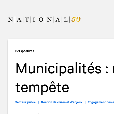
Allez
Allez
au
à
contenu
la
navigation
Perspectives
Municipalités :
tempête
Secteur public |
Gestion de crises et d'enjeux |
Engagement des 