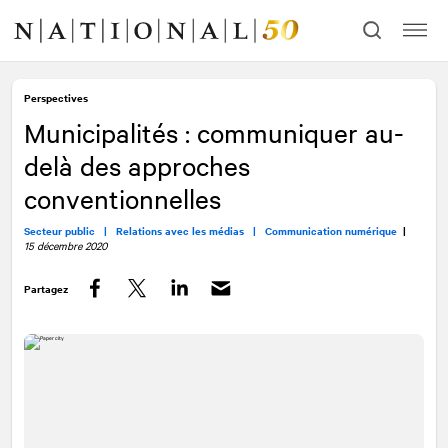
Allez
Allez
au
à
contenu
la
navigation
Perspectives
Municipalités : communiquer au-
delà des approches
conventionnelles
Secteur public |
Relations avec les médias |
Communication numérique
|
15 décembre 2020
Partagez
Facebook
Twitter
LinkedIn