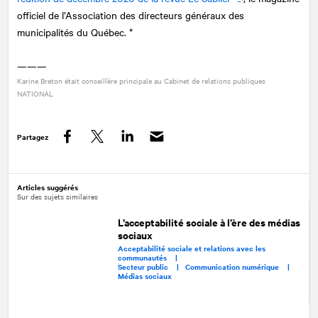
officiel de l’Association des directeurs généraux des
municipalités du Québec. *
———
Karine Breton était conseillère principale au Cabinet de relations publiques
NATIONAL
Partagez
Facebook
Twitter
LinkedIn
Articles suggérés
Sur des sujets similaires
L’acceptabilité sociale à l’ère des médias
sociaux
Acceptabilité sociale et relations avec les
communautés |
Secteur public |
Communication numérique |
Médias sociaux