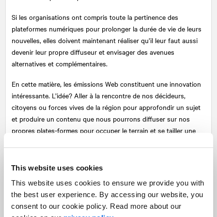
Si les organisations ont compris toute la pertinence des
plateformes numériques pour prolonger la durée de vie de leurs
nouvelles, elles doivent maintenant réaliser qu’il leur faut aussi
devenir leur propre diffuseur et envisager des avenues
alternatives et complémentaires.
En cette matière, les émissions Web constituent une innovation
intéressante. L’idée? Aller à la rencontre de nos décideurs,
citoyens ou forces vives de la région pour approfondir un sujet
et produire un contenu que nous pourrons diffuser sur nos
propres plates-formes pour occuper le terrain et se tailler une
place. Le prérequis : une approche conviviale, des thématiques «
près des gens » et un ton engageant et authentique. Il faut
surtout trouver le bon équilibre pour ne pas tomber dans
This website uses cookies
l’autopromotion et la propagande qui génèreraient l’effet inverse.
This website uses cookies to ensure we provide you with
the best user experience. By accessing our website, you
Par ailleurs, et c’est dans l’ère du temps, de plus en plus de
consent to our cookie policy. Read more about our
municipalités migrent vers les applications mobiles. Le parcours