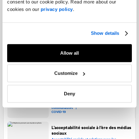
consent to our cookie policy. Read more about our
Secteur public |
Relations avec les médias |
Communication numérique
cookies on our
privacy policy
.
Show details
Municipalités : naviguer dans la
tempête
Secteur public |
Gestion de crises et d'enjeux |
Allow all
Engagement des employés
Customize
Comment les villes et les municipalités
doivent-elles agir dans l’après-COVID-
19?
Deny
Secteur public |
Acceptabilité sociale et relations avec les
communautés |
COVID-19
L’acceptabilité sociale à l’ère des médias
sociaux
Acceptabilité sociale et relations avec les