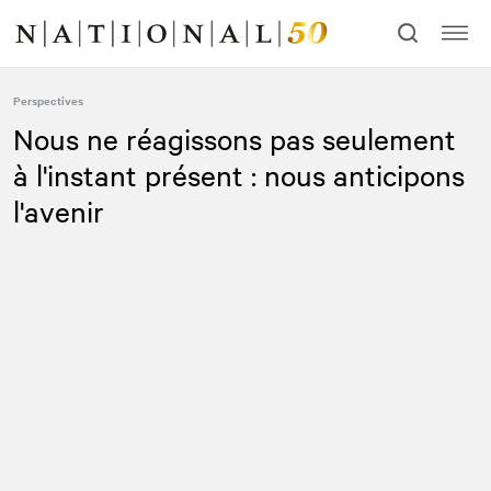
Allez
Allez
au
à
contenu
la
navigation
Perspectives
Nous ne réagissons pas seulement
à l'instant présent : nous anticipons
l'avenir