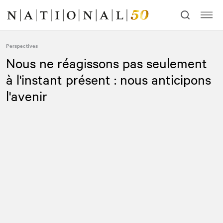
Allez
Allez
au
à
contenu
la
navigation
Perspectives
Nous ne réagissons pas seulement
à l'instant présent : nous anticipons
l'avenir