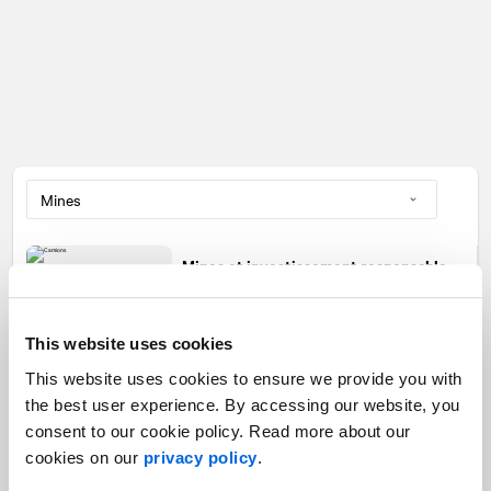
Mines et investissement responsable,
au-delà des belles paroles et des
rapports de développement durable
Marchés des capitaux |
Mines |
Événements passés
This website uses cookies
This website uses cookies to ensure we provide you with
the best user experience. By accessing our website, you
L'or est de retour : comment les
consent to our cookie policy. Read more about our
émetteurs peuvent-ils se distinguer?
cookies on our
privacy policy
.
Marchés des capitaux |
Responsabilité sociale de l'entreprise |
Mines |