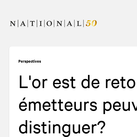
Allez
Allez
au
à
contenu
la
navigation
Perspectives
L'or est de ret
émetteurs peuv
distinguer?