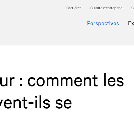
Carrières
Culture d'entreprise
S
Perspectives
Ex
our : comment les
ent-ils se