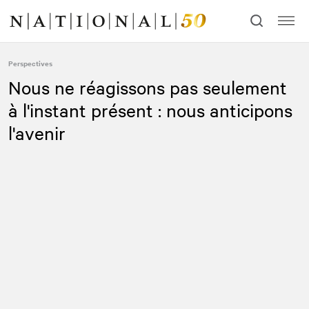
Allez
Allez
au
à
contenu
la
navigation
Perspectives
Nous ne réagissons pas seulement
à l'instant présent : nous anticipons
l'avenir