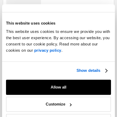
Marketing d'influence : 10 tendances à
This website uses cookies
surveiller en 2022
This website uses cookies to ensure we provide you with
Marketing d’influence |
Événements passés
the best user experience. By accessing our website, you
consent to our cookie policy. Read more about our
cookies on our
privacy policy
.
Tendances 2022 : Communication de la
marque et notoriété
Biens et services de consommation |
Show details
Relations avec les médias |
Marketing |
Marketing d’influence |
Tendances 2022
Allow all
Votre marque devrait-elle être
présente sur TikTok?
Customize
Médias sociaux |
Communication numérique |
Marketing de contenu |
Marketing d’influence