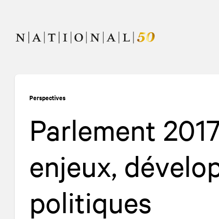
Allez
Allez
au
à
contenu
la
navigation
Perspectives
Parlement 2017
enjeux, dévelo
politiques