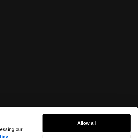
Allow all
cessing our
licy
.