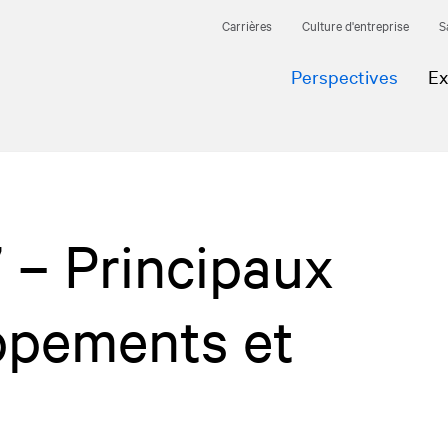
Carrières
Culture d'entreprise
S
Perspectives
Ex
 – Principaux
ppements et