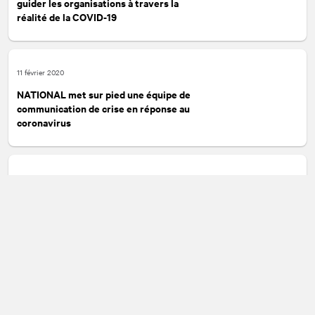
guider les organisations à travers la
réalité de la COVID-19
11 février 2020
NATIONAL
met sur pied une équipe de
communication de crise en réponse au
coronavirus
09 janvier 2020
NATIONAL
annonce l'embauche de
deux leaders au Nouveau-Brunswick et
à Terre-Neuve
1
2
3
4
5