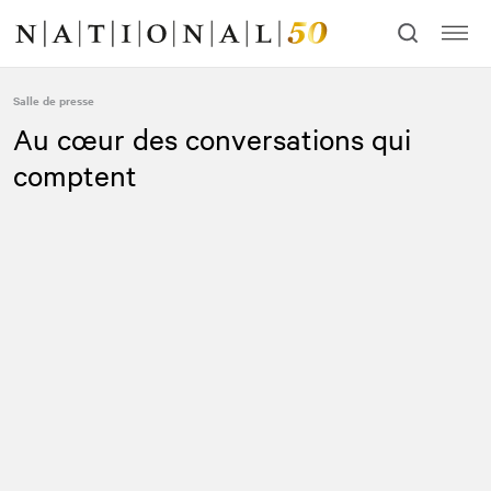
Allez
Allez
au
à
contenu
la
navigation
Salle de presse
Au cœur des conversations qui
comptent