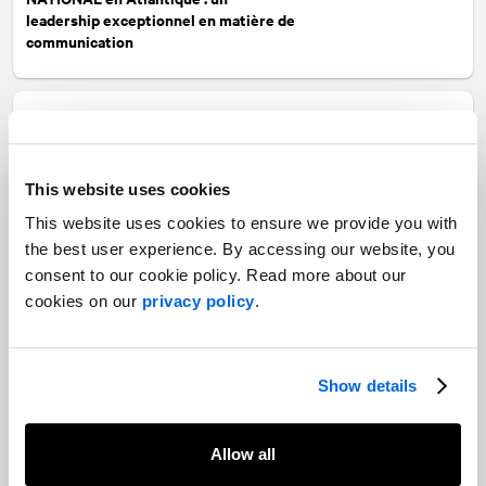
leadership exceptionnel en matière de
communication
26 avril 2021
NATIONAL
Montréal ajoute profondeur
et expertise avec l'embauche de cinq
This website uses cookies
nouvelles ressources
This website uses cookies to ensure we provide you with
the best user experience. By accessing our website, you
consent to our cookie policy. Read more about our
14 avril 2021
cookies on our
privacy policy
.
Le Cabinet de relations publiques
NATIONAL
accueille Daniel Richard
Show details
09 avril 2021
Allow all
NATIONAL
Ottawa accueille Simon
Beauchemin en tant que directeur,