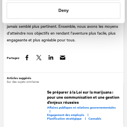
ne s’effacera pas d’un coup, et nous avons devant nous un
Deny
cheminement qui sera sans doute plus long qu’on ne le souhaite.
« Seul on va plus vite, ensemble on va plus loin » : cet adage n’a
jamais semblé plus pertinent. Ensemble, nous avons les moyens
d’atteindre nos objectifs en rendant l’aventure plus facile, plus
engageante et plus agréable pour tous.
Partagez
Facebook
Twitter
LinkedIn
Articles suggérés
Sur des sujets similaires
Se préparer à la Loi sur la marijuana :
pour une communication et une gestion
d’enjeux réussies
Affaires publiques et relations gouvernementales
|
Engagement des employés |
Planification stratégique |
Cannabis