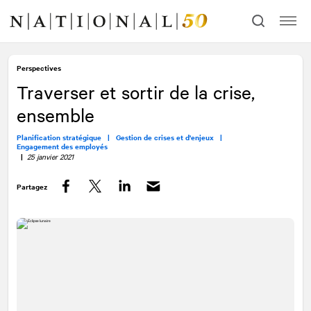
Allez
Allez
au
à
contenu
la
navigation
Perspectives
Traverser et sortir de la crise,
ensemble
Planification stratégique |
Gestion de crises et d'enjeux |
Engagement des employés
|
25 janvier 2021
Partagez
Facebook
Twitter
LinkedIn