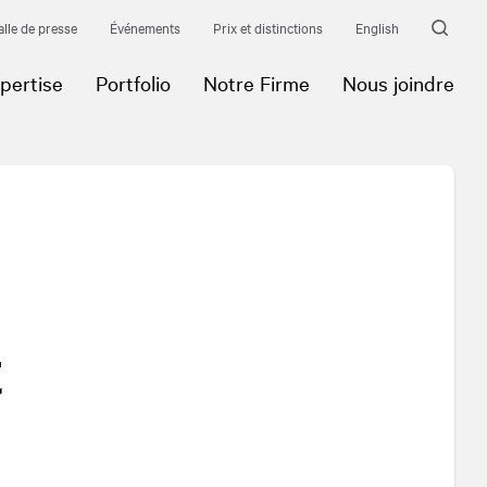
alle de presse
Événements
Prix et distinctions
English
pertise
Portfolio
Notre Firme
Nous joindre
t