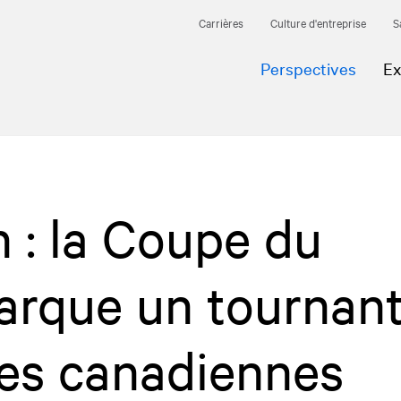
Carrières
Culture d'entreprise
S
Perspectives
Ex
n : la Coupe du
rque un tournan
es canadiennes