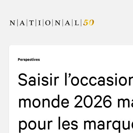
Allez
Allez
au
à
contenu
la
navigation
Perspectives
Saisir l’occasio
monde 2026 ma
pour les marqu